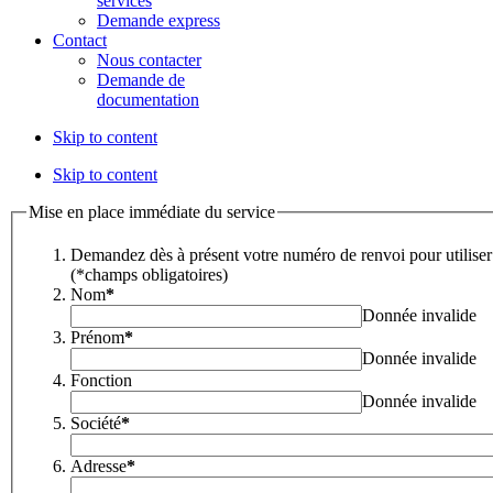
services
Demande express
Contact
Nous contacter
Demande de
documentation
Skip to content
Skip to content
Mise en place immédiate du service
Demandez dès à présent votre numéro de renvoi pour utiliser 
(*champs obligatoires)
Nom
*
Donnée invalide
Prénom
*
Donnée invalide
Fonction
Donnée invalide
Société
*
Adresse
*